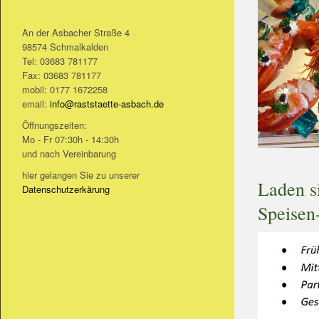
An der Asbacher Straße 4
98574 Schmalkalden
Tel: 03683 781177
Fax: 03683 781177
mobil: 0177 1672258
email:
info@raststaette-asbach.de
Öffnungszeiten:
Mo - Fr 07:30h - 14:30h
und nach Vereinbarung
hier gelangen Sie zu unserer
Laden si
Datenschutzerkärung
Speisen